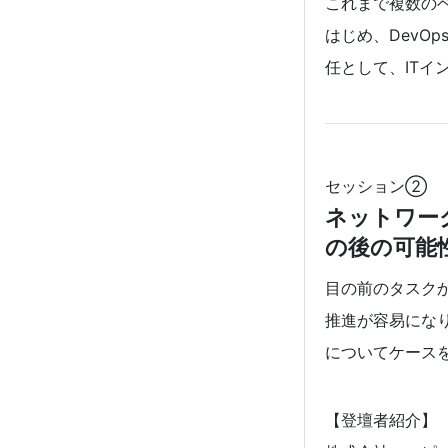
これまで複数の
はじめ、DevOps、
任として、ITイ
セッション②
ネットワー
の後の可能
目の前のタスク
推進が容易にな
についてケース
【登壇者紹介】