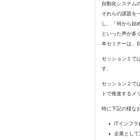
自動化システム
それらの課題を
し、「何から始
といった声が多
本セミナーは、
セッション１で
す。
セッション２で
トで推進するメ
特に下記の様な
ITインフ
企業として