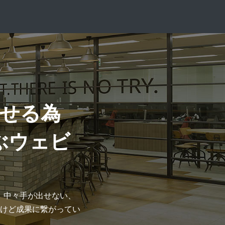
せる為
ぶウェビ
、中々手が出せない、
けど成果に繋がってい