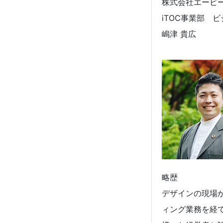
株式会社エーピ
iTOC事業部 
嶋津 貴広
略歴
デザインの現場
ィング業務を経