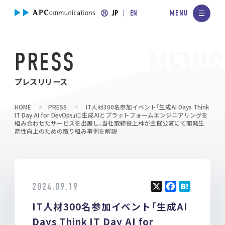
JP
EN
PRESS
プレスリリース
HOME
PRESS
IT人材300名参加イベント「生成AI Days Think
IT Day AI for DevOps」に生成AIとプラットフォームエンジニアリングを
組み合わせたサービスを出展し、当社取締役上林が主催公演にて開発生
産性向上のための取り組み事例を解説
2024.09.19
X
F
H
IT人材300名参加イベント「生成AI
a
at
ce
e
Days Think IT Day AI for