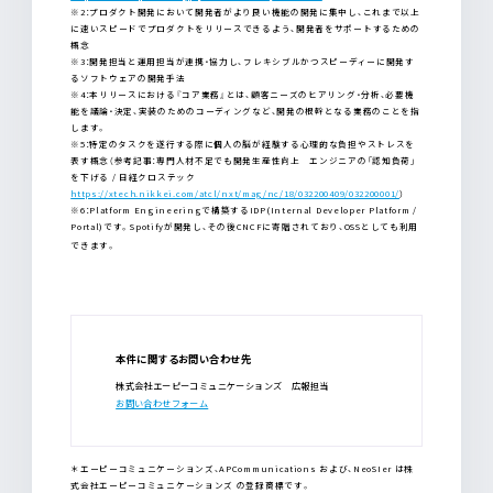
※2：プロダクト開発において開発者がより良い機能の開発に集中し、これまで以上
に速いスピードでプロダクトをリリースできるよう、開発者をサポートするための
概念
※3：開発担当と運用担当が連携・協力し、フレキシブルかつスピーディーに開発す
るソフトウェアの開発手法
※4：本リリースにおける『コア業務』とは、顧客ニーズのヒアリング・分析、必要機
能を議論・決定、実装のためのコーディングなど、開発の根幹となる業務のことを指
します。
※5：特定のタスクを遂行する際に個人の脳が経験する心理的な負担やストレスを
表す概念（参考記事：専門人材不足でも開発生産性向上 エンジニアの「認知負荷」
を下げる / 日経クロステック
https://xtech.nikkei.com/atcl/nxt/mag/nc/18/032200409/032200001/
）
※6：Platform Engineeringで構築するIDP(Internal Developer Platform /
Portal)です。Spotifyが開発し、その後CNCFに寄贈されており、OSSとしても利用
できます。
本件に関するお問い合わせ先
株式会社エーピーコミュニケーションズ 広報担当
お問い合わせフォーム
＊エーピーコミュニケーションズ、APCommunications および、NeoSIer は株
式会社エーピーコミュニケーションズ の登録商標です。