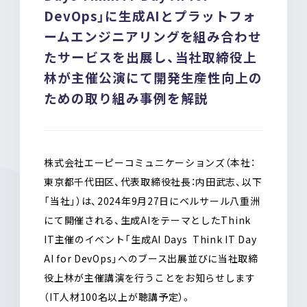
b
n
DevOps」に生成AIとプラットフォ
o
a
ームエンジニアリングを組み合わせ
o
k
たサービスを出展し、当社取締役上
林が主催公演にて開発生産性向上の
ための取り組み事例を解説
株式会社エーピーコミュニケーションズ（本社：
東京都千代田区、代表取締役社長：内田武志、以下
「当社」）は、2024年9月27日にベルサール八重洲
にて開催される、生成AIをテーマとしたThink
IT主催のイベント「生成AI Days Think IT Day
AI for DevOps」へのブース出展並びに当社取締
役上林が主催講演を行うことをお知らせします
（IT人材100名以上が聴講予定）。