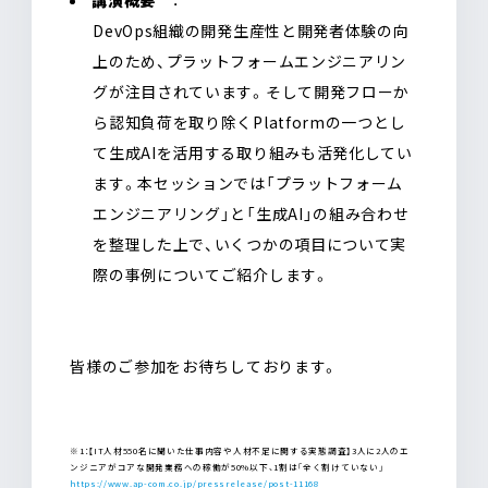
講演概要
：
DevOps組織の開発生産性と開発者体験の向
上のため、プラットフォームエンジニアリン
グが注目されています。そして開発フローか
ら認知負荷を取り除くPlatformの一つとし
て生成AIを活用する取り組みも活発化してい
ます。本セッションでは「プラットフォーム
エンジニアリング」と「生成AI」の組み合わせ
を整理した上で、いくつかの項目について実
際の事例についてご紹介します。
皆様のご参加をお待ちしております。
※1：【IT人材550名に聞いた仕事内容や人材不足に関する実態調査】3人に2人のエ
ンジニアがコアな開発業務への稼働が50%以下、1割は「全く割けていない」
https://www.ap-com.co.jp/pressrelease/post-11168