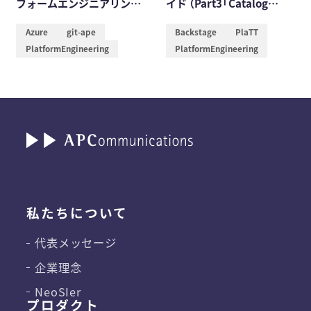
フォームエンジニアリング
イド （Part3「Catalog
フレームワーク「git-ape」
Overview/Tabへの追加」）
Azure
git-ape
Backstage
PlaTT
入門
PlatformEngineering
PlatformEngineering
私たちについて
代表メッセージ
企業理念
NeoSIer
プロダクト