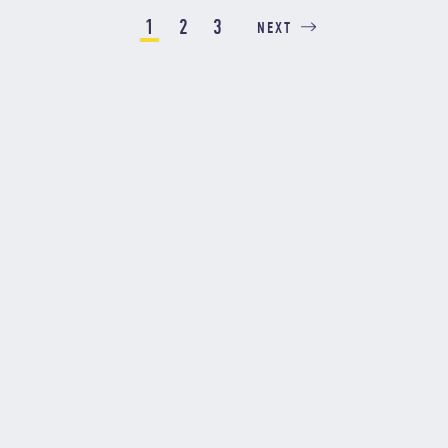
1
2
3
NEXT
私たちは、エンジニアとお客様が共に笑顔になれる
未来を創るために「お客様のことを真剣に考えられ
るエンジニアを育成し、熱狂できるキャリアパスを
創出し、パフォーマンスを最大化できる環境を創
り、従来の慣例に捉われずに工夫と挑戦を行い続け
ることができるSIer」になる必要があると考えてい
ます。