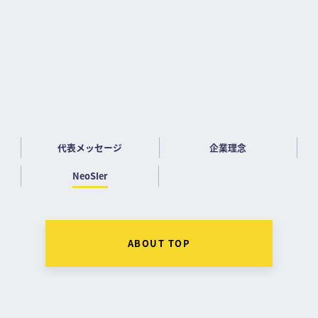
から立ち向かうことで他のSIerの模範となることが
でき、私たちがSIerとして業界の垣根を意識せずに
様々な事業に挑戦し続けることでSI業界自体を活性
化しSIerの新しい価値を創り出せると考えているか
らです。
代表メッセージ
企業理念
NeoSIer
ABOUT TOP