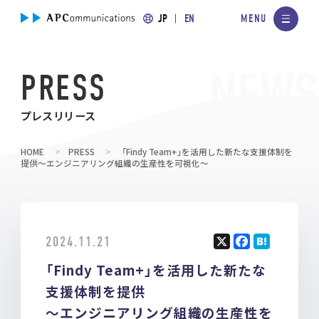
JP
EN
PRESS
プレスリリース
HOME
PRESS
「Findy Team+」を活用した新たな支援体制を
提供～エンジニアリング組織の生産性を可視化～
2024.11.21
X
F
H
「Findy Team+」を活用した新たな
a
at
ce
e
支援体制を提供
b
n
～エンジニアリング組織の生産性を