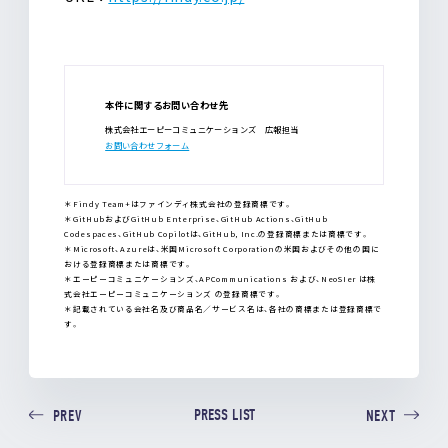
本件に関するお問い合わせ先
株式会社エーピーコミュニケーションズ 広報担当
お問い合わせフォーム
＊Findy Team+はファインディ株式会社の登録商標です。
＊GitHubおよびGitHub Enterprise、GitHub Actions、GitHub
Codespaces、GitHub Copilotは、GitHub, Inc.の登録商標または商標です。
＊Microsoft、Azureは、米国Microsoft Corporationの米国およびその他の国に
おける登録商標または商標です。
＊エーピーコミュニケーションズ、APCommunications および、NeoSIer は株
式会社エーピーコミュニケーションズ の登録商標です。
＊記載されている会社名及び商品名／サービス名は、各社の商標または登録商標で
す。
PRESS LIST
PREV
NEXT