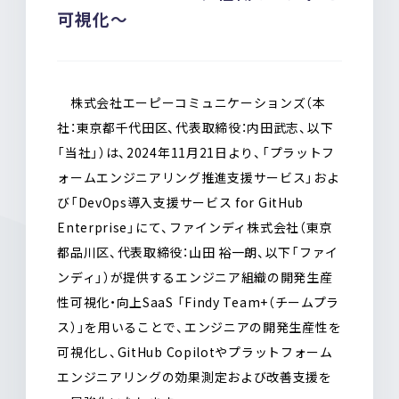
o
a
可視化～
o
k
株式会社エーピーコミュニケーションズ（本
社：東京都千代田区、代表取締役：内田武志、以下
「当社」）は、2024年
11月21日
より、「プラットフ
ォームエンジニアリング推進支援サービス」およ
び「DevOps導入支援サービス for GitHub
Enterprise」にて、ファインディ株式会社（東京
都品川区、代表取締役：山田 裕一朗、以下「ファイ
ンディ」）が提供するエンジニア組織の開発生産
性可視化・向上SaaS 「Findy Team+（チームプラ
ス）」を用いることで、エンジニアの開発生産性を
可視化し、GitHub Copilotやプラットフォーム
エンジニアリングの効果測定および改善支援を