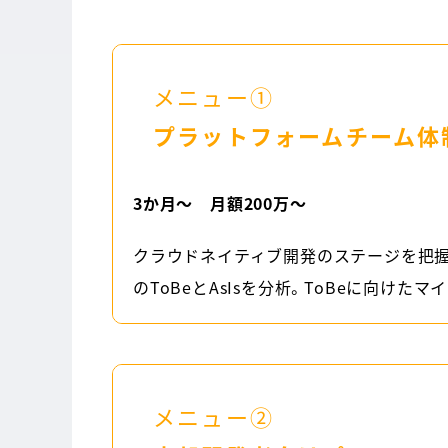
メニュー①
プラットフォームチーム体
3か月～ 月額200万～
クラウドネイティブ開発のステージを把握
のToBeとAsIsを分析。ToBeに向
メニュー②