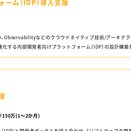
ーム（IDP）導入支援
CD、Observabilityなどのクラウドネイティブ技術/アー
高速化する内部開発者向けプラットフォーム（IDP）の設計構築
援
50万(1～2か月)
IDP）と開発者ポータルを組み合わせ、「ソフトウェアの簡