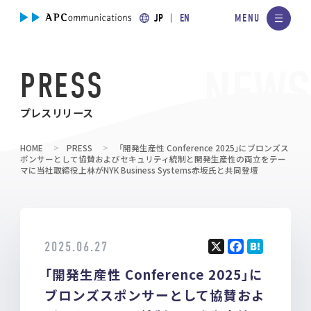
JP
EN
PRESS
プレスリリース
HOME
PRESS
「開発生産性 Conference 2025」にブロンズス
ポンサーとして協賛およびセキュリティ統制と開発生産性の両立をテー
マに当社取締役上林がNYK Business Systems赤坂氏と共同登壇
2025.06.27
X
F
H
「開発生産性 Conference 2025」に
a
at
ce
e
ブロンズスポンサーとして協賛およ
b
n