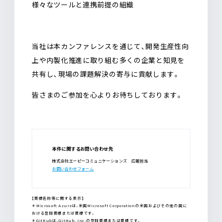
様々なツールと連携前提の組織
当社は本カンファレンスを通じて、開発生産性向
上や内製化推進に取り組む多くの企業と知見を
共有し、現場の課題解決の寄与に貢献します。
皆さまのご参加を心よりお待ちしております。
本件に関するお問い合わせ先
株式会社エーピーコミュニケーションズ 広報担当
お問い合わせフォーム
【商標名称等に関する表示】
＊Microsoft Azureは、米国Microsoft Corporationの米国およびその他の国に
おける登録商標または商標です。
＊GitHubは、GitHub, Inc.の登録商標または商標です。