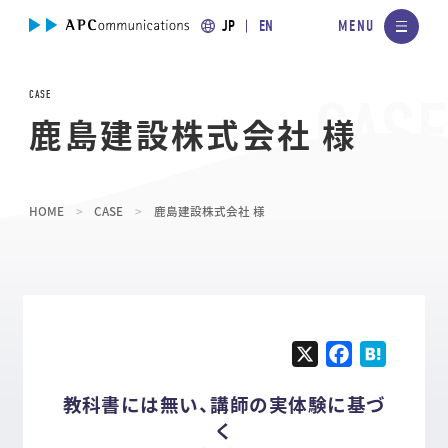
JP
EN
CASE
鹿島建設株式会社 様
HOME
CASE
鹿島建設株式会社 様
X
F
H
a
a
教科書には無い、講師の実体験に基づ
c
t
く
e
e