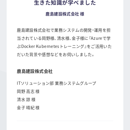
生きた知識が学べました
b
n
o
a
鹿島建設株式会社 様
o
k
鹿島建設株式会社で業務システムの開発・運用を担
当されている岡野様、清水様、金子様に『Azureで学
ぶDocker Kubernetesトレーニング』をご活用いた
だいた背景や感想などをお伺いしました。
鹿島建設株式会社
ITソリューション部 業務システムグループ
岡野 高志 様
清水 諒 様
金子 晴紀 様