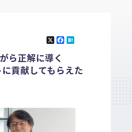
X
F
H
a
a
ながら正解に導く
c
t
e
e
トに貢献してもらえた
b
n
o
a
o
k