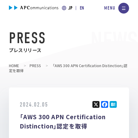
JP
EN
PRESS
プレスリリース
HOME
PRESS
「AWS 300 APN Certification Distinction」認
定を取得
2024.02.05
X
F
H
「AWS 300 APN Certification
a
at
ce
e
Distinction」認定を取得
b
n