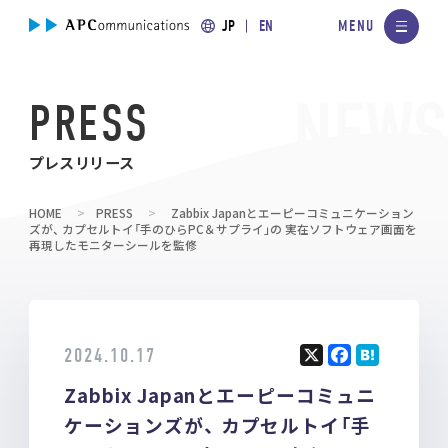
JP
EN
PRESS
プレスリリース
HOME
PRESS
Zabbix Japanとエーピーコミュニケーション
ズが、 カプセルトイ「手のひらPC＆サプライ」の 実在ソフトウェア画面を
再現したモニターシールを監修
2024.10.17
X
F
H
Zabbix Japanとエーピーコミュニ
a
at
ce
e
ケーションズが、 カプセルトイ「手
b
n