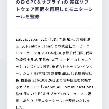
のひらPC＆サプライ」の 実在ソフ
o
a
トウェア画面を再現したモニターシ
o
k
ールを監修
Zabbix Japan LLC （代表: 寺島 広大、東京都港
区、以下Zabbix Japan）と株式会社エーピーコ
ミュニケーションズ（本社：東京都千代田区、代表
取締役社長：内田武志、以下 エーピーコミュニケ
ーションズ）は共同で、株式会社ターリン・インタ
ーナショナル(本社：東京都墨田区、代表取締役社
長：佐藤直志)が10月26日より随時販売を開始す
るカプセルトイ「Zabbix・AP Communications
監修 手のひらPC＆サプライ」のリニューアル販
売にあたり、「モニターシール」を監修いたしま
した。