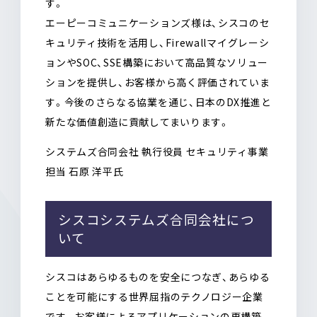
す。
エーピーコミュニケーションズ様は、シスコのセ
キュリティ技術を活用し、
Firewall
マイグレーシ
ョンや
SOC
、
SSE
構築において高品質なソリュー
ションを提供し、お客様から高く評価されていま
す。今後のさらなる協業を通じ、日本の
DX
推進と
新たな価値創造に貢献してまいります。
システムズ合同会社 執行役員 セキュリティ事業
担当 石原 洋平氏
シスコシステムズ合同会社につ
いて
シスコはあらゆるものを安全につなぎ、あらゆる
ことを可能にする世界屈指のテクノロジー企業
です。お客様によるアプリケーションの再構築、