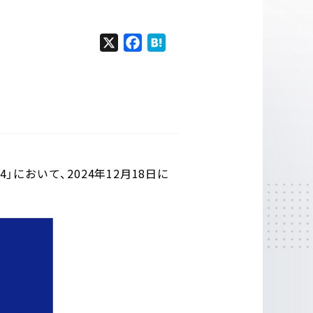
X
F
H
a
a
c
t
e
e
b
n
o
a
o
k
4」において、2024年12月18日に