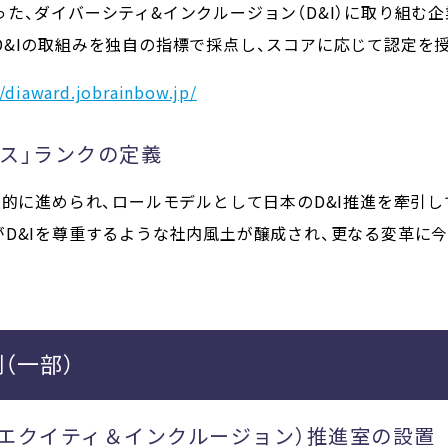
り始まった、ダイバーシティ&インクルージョン（D&I）に取り組
&Iの取組みを独自の指標で採点し、スコアに応じて認定を
//diaward.jobrainbow.jp/
バンス」ランクの定義
進的に進められ、ロールモデルとして日本のD&I推進を牽引
がD&Iを尊重するような社内風土が醸成され、更なる変革に
）
（一部）
ィ・エクイティ＆インクルージョン）推進室の設置