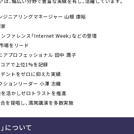
アは、幅広い分野で豊富な実績を有し、活躍しています。
N エンジニアリングマネージャー 山根 康裕
門家
ァレンス「Internet Week」などの登壇
市場をリード
N シニアプロフェッショナル 田中 潤子
ィスコアで上位1%を記録
シデントをゼロに抑えた実績
 セクションリーダー 小澤 志織
験を活かしゼロトラストを推進
融合を提唱し、満席講演を多数実施
）」について