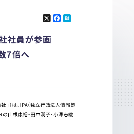
X
F
H
a
a
c
t
当社社員が参画
e
e
b
n
数7倍へ
o
a
o
k
」）は、IPA（独立行政法人情報処
WANの山根康裕・田中潤子・小澤志織