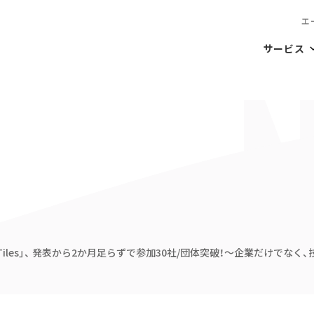
エ
サービス
 Tiles」、 発表から2か月足らずで参加30社/団体突破！〜企業だけで