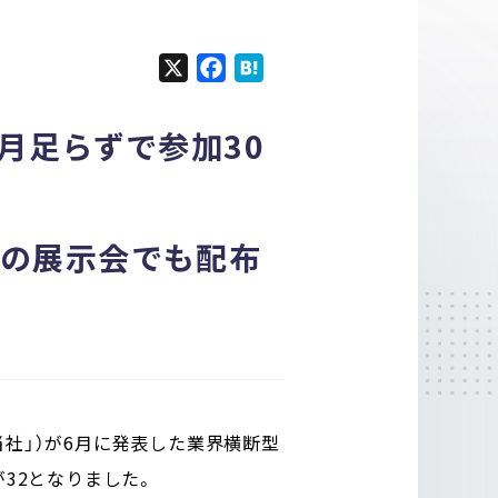
X
F
H
a
a
c
t
2か月足らずで参加30
e
e
b
n
o
a
o
月の展示会でも配布
k
当社」）が6月に発表した業界横断型
が32となりました。