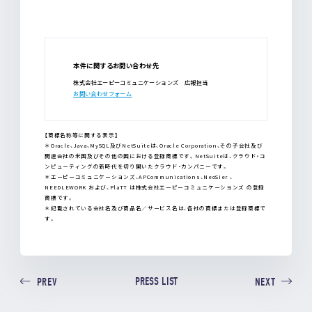
本件に関するお問い合わせ先
株式会社エーピーコミュニケーションズ 広報担当
お問い合わせフォーム
【商標名称等に関する表示】
＊Oracle、Java、MySQL及びNetSuiteは、Oracle Corporation、その子会社及び
関連会社の米国及びその他の国における登録商標です。NetSuiteは、クラウド・コ
ンピューティングの新時代を切り開いたクラウド・カンパニーです。
＊エーピーコミュニケーションズ、APCommunications、NeoSIer 、
NEEDLEWORK および、PlaTT は株式会社エーピーコミュニケーションズ の登録
商標です。
＊記載されている会社名及び商品名／サービス名は、各社の商標または登録商標で
す。
PRESS LIST
PREV
NEXT