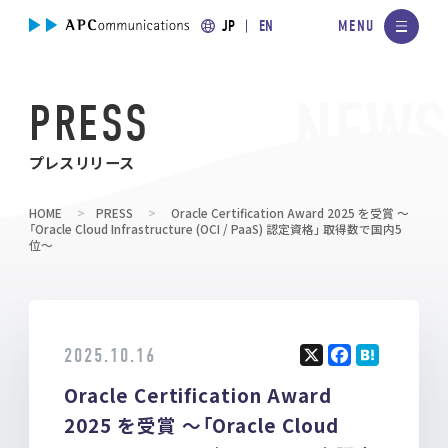
JP
EN
PRESS
プレスリリース
HOME
PRESS
Oracle Certification Award 2025 を受賞 〜
「Oracle Cloud Infrastructure (OCI / PaaS) 認定資格」 取得数で国内5
位〜
2025.10.16
X
F
H
Oracle Certification Award
a
at
ce
e
2025 を受賞 〜「Oracle Cloud
b
n