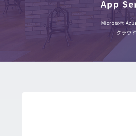
App S
Microsoft
クラウ