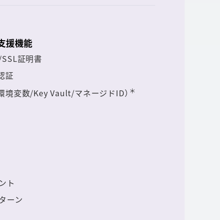
支援機能
SSL証明書
ry認証
＊
変数/Key Vault/マネージドID）
ント
ターン