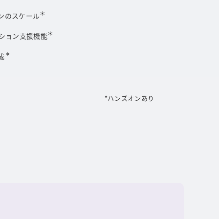
＊
ンのスケール
＊
ーション支援機能
＊
成
*ハンズオンあり