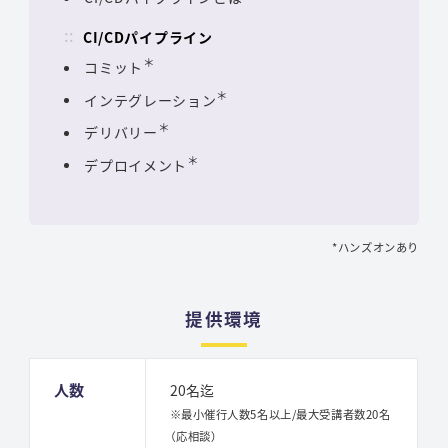
CI/CDパイプライン
＊
コミット
＊
インテグレーション
＊
デリバリー
＊
デプロイメント
*ハンズオンあり
提供環境
人数
20名迄
※最小催行人数5名以上/最大受講者数20名
（応相談）