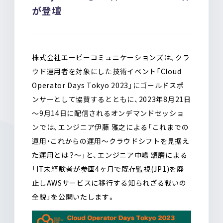
o
a
が登壇
o
k
株式会社エーピーコミュニケーションズは、クラ
ウド運用者を対象にした技術イベント「Cloud
Operator Days Tokyo 2023」にゴールドスポ
ンサーとして協賛するとともに、2023年8月21日
～9月14日に配信されるオンデマンドセッショ
ンでは、エンジニア伊藤 雅之による「これまでの
運用・これからの運用～クラウドシフトを見据え
た運用とは？～」と、エンジニア中嶋 頌磨による
「IT未経験者が参画4ヶ月で既存監視(JP1)を廃
止しAWSサービスに移行する知られざる戦いの
全貌」を公開いたします。