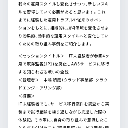
我々の運用スタイルも変化させつつ、新しいスキ
ルを習得していく必要があると思います。
これ
までに経験した運用トラブルや従来のオペレー
ションをもとに、組織的に技術領域を変化させよ
り効果的、効率的な運用スタイルへと変化してい
くための取り組み事例をご紹介します。
＜セッションタイトル＞
IT未経験者が参画4ヶ
月で既存監視(JP1)を廃止しAWSサービスに移行
する知られざる戦いの全貌
＜登壇者＞
中嶋 頌磨（クラウド事業部 クラウ
ドエンジニアリング部）
＜概要＞
IT未経験者でも、サービス移行案件を調査から実
装まで試行錯誤を繰り返しながら完遂した際の
体験記。その際に、自身の取り組みで意識したこ
とや気を付けたこと（環境理解・サービス理解・情