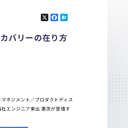
X
F
H
a
a
c
t
スカバリーの在り方
e
e
b
n
o
a
o
k
クトマネジメント／プロダクトディス
に、当社エンジニア東出 惠次が登壇す