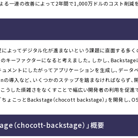
る一連の改善によって2年間で1,000万ドルのコスト削減
によってデジタル化が進まないという課題に直面する多くの日本
gが課題解決のキーファクターになると考えました。しかし、Backst
キュメントにしたがってアプリケーションを生成し、データ
 pluginの導入など、いくつかのステップを踏まなければなら
。こうした煩雑さをなくすことで幅広い開発者の利用を促進
ちょこっとBackstage（chocott backstage）」を開
e（chocott-backstage）」概要