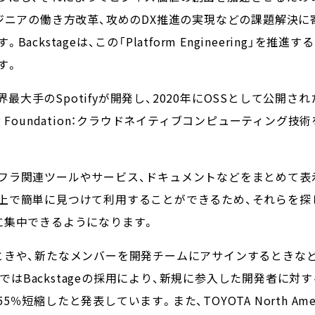
ジニアの働き方改革、攻めのDX推進の実現などの課題解決に
ckstageは、この「Platform Engineering」を
す。
世界最大手のSpotifyが開発し、2020年にOSSとして公開
mputing Foundation：クラウドネイティブコンピューテ
フラ関連ツールやサービス、ドキュメントなどをまとめて表
上で簡単に見つけて利用することができるため、それらを探
に集中できるようになります。
ときや、新たなメンバーを開発チームにアサインするときな
fyではBackstageの採用により、新規に参入した開発者に
55％短縮したと発表しています
。また、TOYOTA North Am