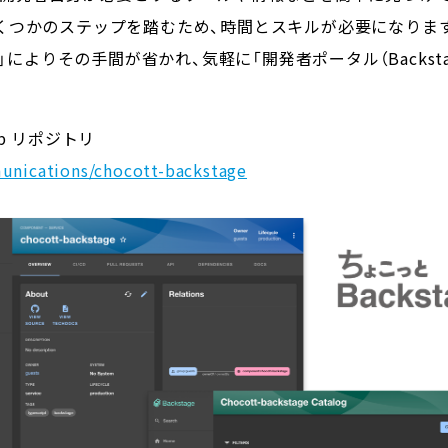
くつかのステップを踏むため、時間とスキルが必要になります
ckstage）」によりその手間が省かれ、気軽に「開発者ポータル（Bac
ub リポジトリ
unications/chocott-backstage