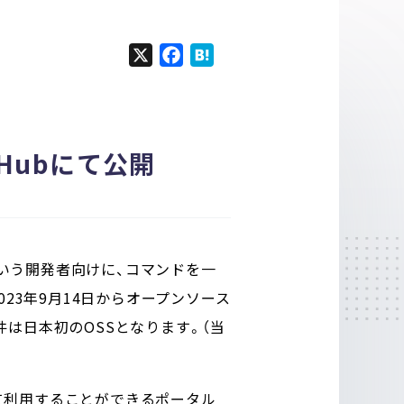
X
F
H
a
a
c
t
e
e
b
n
tHubにて公開
o
a
o
k
という開発者向けに、コマンド
を一
」を2023年9月14日からオープンソース
件は日本初のOSSとなります
。（当
けて利用することができるポータル