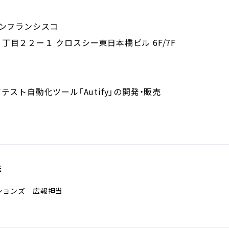
サンフランシスコ
目２２ー１ クロスシー東日本橋ビル 6F/7F
テスト自動化ツール「Autify」の開発・販売
先
ションズ 広報担当