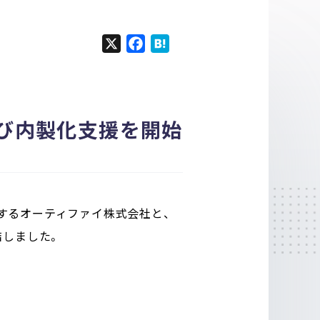
X
F
H
a
a
c
t
e
e
b
n
よび内製化支援を開始
o
a
o
k
供するオーティファイ株式会社と、
締結しました。