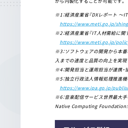
から内製化することが可能です。
※1：経済産業省『DXレポート ～I
https://www.meti.go.jp/shin
※2：経済産業省『IT人材需給に関
https://www.meti.go.jp/policy
※3：ソフトウェアの開発から本
入までの速度と品質の向上を実現
※4：開発担当と運用担当が連携
※5：独立行政法人情報処理推進機構（IP
https://www.ipa.go.jp/publ
※6：音楽配信サービス世界最大手のS
Native Computing Fo