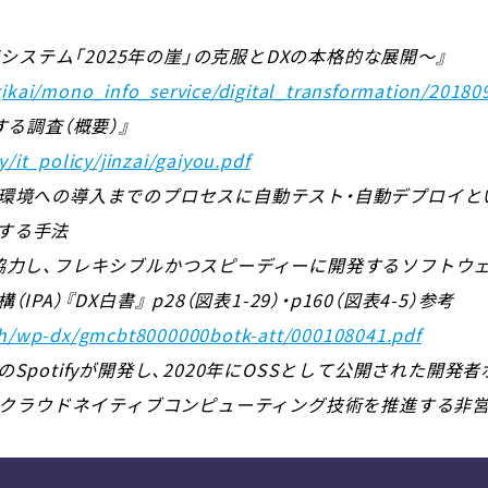
Tシステム「2025年の崖」の克服とDXの本格的な展開～』
gikai/mono_info_service/digital_transformation/20180
する調査（概要）』
/it_policy/jinzai/gaiyou.pdf
番環境への導入までのプロセスに自動テスト・自動デプロイと
する手法
・協力し、フレキシブルかつスピーディーに開発するソフトウ
A）『DX白書』 p28（図表1-29）・p160（図表4-5）参考
ish/wp-dx/gmcbt8000000botk-att/000108041.pdf
potifyが開発し、2020年にOSSとして公開された開発者ポ
undation:クラウドネイティブコンピューティング技術を推進す