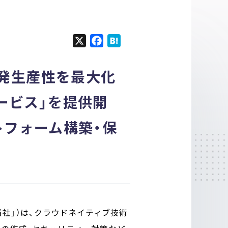
X
F
H
a
a
c
t
開発生産性を最大化
e
e
b
n
ービス」を提供開
o
a
o
トフォーム構築・保
k
当社」）は、クラウドネイティブ技術