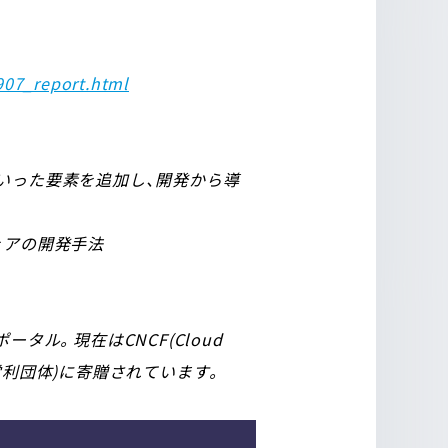
907_report.html
いった要素を追加し、開発から導
ェアの開発手法
ータル。現在はCNCF(Cloud
る非営利団体)に寄贈されています。