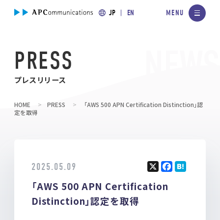
JP
EN
PRESS
プレスリリース
HOME
PRESS
「AWS 500 APN Certification Distinction」認
定を取得
2025.05.09
X
F
H
「AWS 500 APN Certification
a
at
ce
e
Distinction」認定を取得
b
n