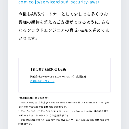
com.co.jp/service/cloud_security-aws/
今後もAWSパートナーとして少しでも多くのお
客様の期待を超えるご支援ができるように、さら
なるクラウドエンジニアの育成・拡充を進めてま
いります。
本件に関するお問い合わせ先
株式会社エーピーコミュニケーションズ 広報担当
お問い合わせフォーム
【商標名称等に関する表示】
* AWS、AWSのロゴ および Amazon Web Services は、Amazon.com, Inc.また
はその関連会社の登録商標または商標です。
* エーピーコミュニケーションズ、APCommunications、NeoSIerは株式会社エ
ーピーコミュニケーションズ の登録商標です。
* その他の記載されている会社名及び商品名／サービス名は、各社の商標または登
録商標です。