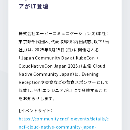
o
a
アがLT登壇
o
k
株式会社エーピーコミュニケーションズ（本社：
東京都千代田区、代表取締役：内田武志、以下「当
社」）は、2025年6月15日（日）に開催される
「Japan Community Day at KubeCon +
CloudNativeCon Japan 2025」（主催：Cloud
Native Community Japan）に、Evening
Receptionや昼食などの飲食スポンサーとして
協賛し、当社エンジニアがLTにて登壇すること
をお知らせします。
【イベントサイト：
https://community.cncf.io/events/details/c
ncf-cloud-native-community-japan-