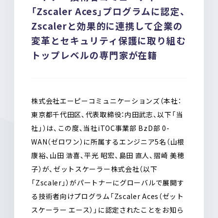
b
n
「Zscaler Aces」プログラムに認定、
o
a
Zscalerと効果的に連携して企業の
o
k
変革とセキュリティ保護に取り組む
トップレベルの専門家が在籍
株式会社エーピーコミュニケーションズ（本社：
東京都千代田区、代表取締役：内田武志、以下「当
社」）は、この度、当社iTOC事業部 BzD部 0-
WAN（ゼロワン）に所属するエンジニア5名（山根
康裕、山田 浩喜、平光 昭宏、島田 直人、摺崎 美穂
子）が、ゼットスケーラー株式会社（以下
「Zscaler」）がパートナーにグローバルで展開す
る技術者向けプログラム「Zscaler Aces（ゼット
スケーラー エース）」に認定されたことをお知ら