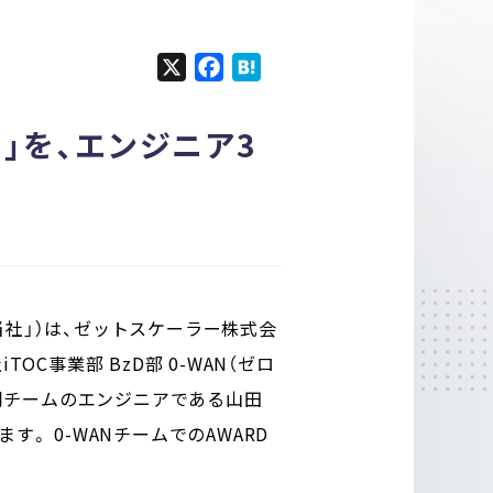
X
F
H
a
a
c
t
ARD」を、エンジニア3
e
e
b
n
o
a
o
k
当社」）は、ゼットスケーラー株式会
iTOC事業部 BzD部 0-WAN（ゼロ
を、同チームのエンジニアである山田
します。 0-WANチームでのAWARD