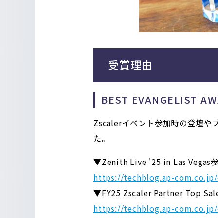
受賞理由
BEST EVANGELIST 
Zscalerイベント参加時の登壇
た。
▼Zenith Live '25 in Las Ve
https://techblog.ap-com.co.jp
▼FY25 Zscaler Partner Top 
https://techblog.ap-com.co.jp