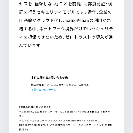
セスを「信頼しない」ことを前提に、都度認証・検
証を行うセキュリティモデルです。近年、企業の
IT基盤がクラウド化し、SaaSやIaaSの利用が急
増する中、ネットワーク境界だけではセキュリテ
ィを担保できないため、ゼロトラストの導入が進
んでいます。
本件に関するお問い合わせ先
株式会社エーピーコミュニケーションズ 広報担当
お問い合わせフォーム
【商標名称等に関する表示】
＊Zscalerおよびゼットスケーラーは、Zscaler, Inc.の登録商標または商標で
す。
＊エーピーコミュニケーションズ、APCommunications、NeoSIer 、
NEEDLEWORK および、PlaTT は株式会社エーピーコミュニケーションズ の登録
商標です。