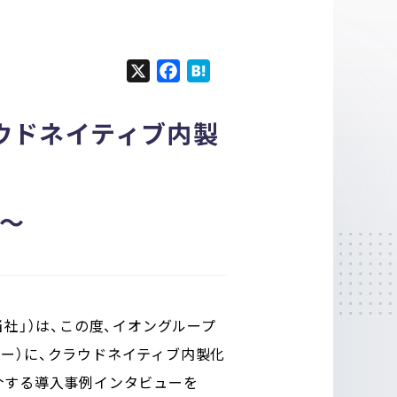
X
F
H
a
a
c
t
ウドネイティブ内製
e
e
b
n
o
a
o
与～
k
社」）は、この度、イオングループ
ー）に、クラウドネイティブ内製化
介する導入事例インタビューを