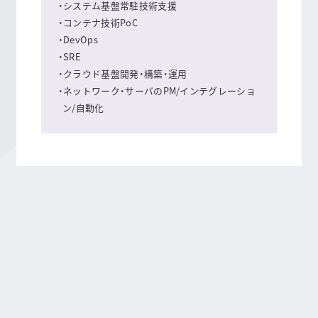
・システム基盤常駐技術支援
・コンテナ技術PoC
・DevOps
・SRE
・クラウド基盤開発・構築・運用
・ネットワーク・サーバのPM/インテグレーショ
ン/自動化
常駐技術支援において、私たちは全体のプロセスを
改善し、ボトルネックを潰すために上流から下流ま