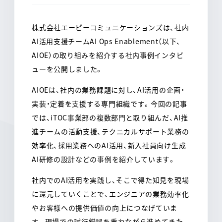
o
a
o
k
株式会社エーピーコミュニケーションズは、社内
AI活用支援チームAI Ops Enablement（以下、
AIOE）の取り組みを紹介する社内事例インタビ
ューを公開しました。
AIOEは、社内の業務課題に対し、AI活用の企画・
実装・定着を支援する専門組織です。今回の記事
では、iTOC事業部の複数部門と取り組んだ、AI推
進チームの活動支援、テクニカルサポート業務の
効率化、採用業務へのAI活用、新入社員向け生成
AI研修の設計などの事例を紹介しています。
社内でのAI活用を実践し、そこで得た知見を現場
に還元していくことで、エンジニアの業務効率化
やお客様への提供価値の向上につなげていま
す。現場での試行錯誤を重ねながら進めてきた