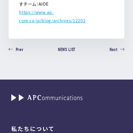
すチーム：AIOE
https://www.ap-
com.co.jp/blog/archives/12202
NEWS LIST
Prev
Next
私たちについて