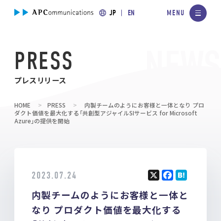
JP
EN
PRESS
プレスリリース
HOME
PRESS
内製チームのようにお客様と一体となり プロ
ダクト価値を最大化する「共創型アジャイルSIサービス for Microsoft
Azure」の提供を開始
2023.07.24
X
F
H
内製チームのようにお客様と一体と
a
at
ce
e
なり プロダクト価値を最大化する
b
n