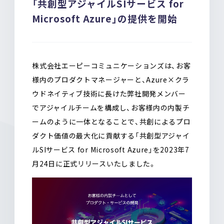
「共創型アジャイルSIサービス for
o
a
Microsoft Azure」の提供を開始
o
k
株式会社エーピーコミュニケーションズは、お客
様内のプロダクトマネージャーと、Azure×クラ
ウドネイティブ技術に長けた弊社開発メンバー
でアジャイルチームを構成し、お客様内の内製チ
ームのように一体となることで、共創によるプロ
ダクト価値の最大化に貢献する「共創型アジャイ
ルSIサービス for Microsoft Azure」を2023年
7
月24日
に正式リリースいたしました。