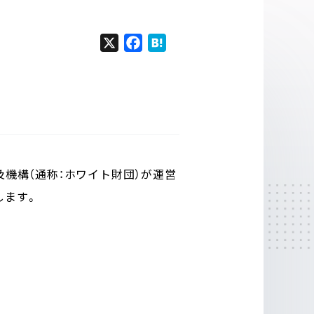
X
F
H
a
a
c
t
e
e
b
n
o
a
o
k
及機構（通称：ホワイト財団）が運営
します。