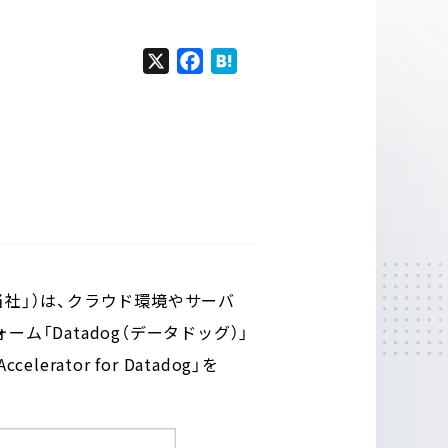
X
F
H
a
a
c
t
e
e
b
n
o
a
o
k
当社」）は、クラウド環境やサーバ
「Datadog（データドッグ）」
tor for Datadog」を