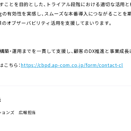
き出すことを目的とした、トライアル段階における適切な活用
dogの有効性を実感し、スムーズな本番導入につながることを
様のオブザーバビリティ活用を支援してまいります。
・構築・運用までを一貫して支援し、顧客のDX推進と事業成
はこちら：
https://cbpd.ap-com.co.jp/form/contact-cl
先
ションズ 広報担当