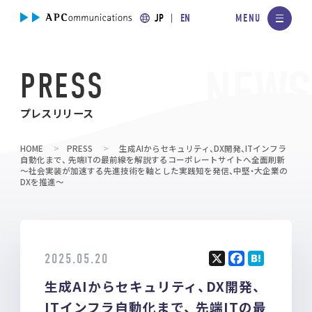
JP
EN
PRESS
プレスリリース
HOME
PRESS
生成AIからセキュリティ、DX開発、ITインフラ
自動化まで、 先端ITの最前線を解説するコーポレートサイトへ全面刷新
～社会実装が加速する先進技術を軸とした実践知を発信、中堅・大企業の
DXを推進～
2025.05.20
X
F
H
生成AIからセキュリティ、DX開発、
a
at
ce
e
ITインフラ自動化まで、 先端ITの最