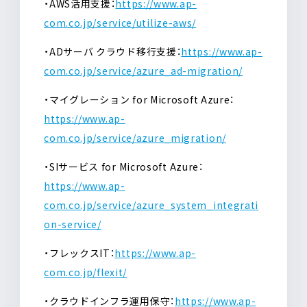
・AWS活用支援：
https://www.ap-
com.co.jp/service/utilize-aws/
・ADサーバ クラウド移行支援：
https://www.ap-
com.co.jp/service/azure_ad-migration/
・マイグレーション for Microsoft Azure：
https://www.ap-
com.co.jp/service/azure_migration/
・SIサービス for Microsoft Azure：
https://www.ap-
com.co.jp/service/azure_system_integrati
on-service/
・フレックスIT：
https://www.ap-
com.co.jp/flexit/
・クラウドインフラ運用保守：
https://www.ap-