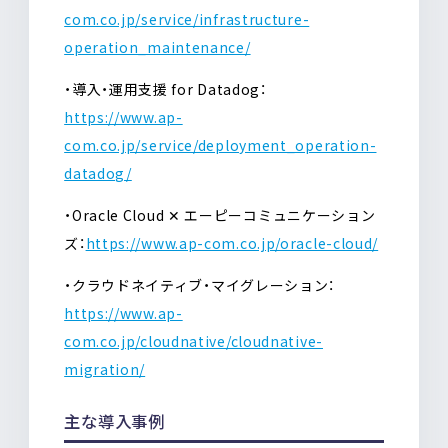
com.co.jp/service/infrastructure-
operation_maintenance/
・導入・運用支援 for Datadog：
https://www.ap-
com.co.jp/service/deployment_operation-
datadog/
・Oracle Cloud ✕ エーピーコミュニケーション
ズ：
https://www.ap-com.co.jp/oracle-cloud/
・クラウドネイティブ・マイグレーション：
https://www.ap-
com.co.jp/cloudnative/cloudnative-
migration/
主な導入事例