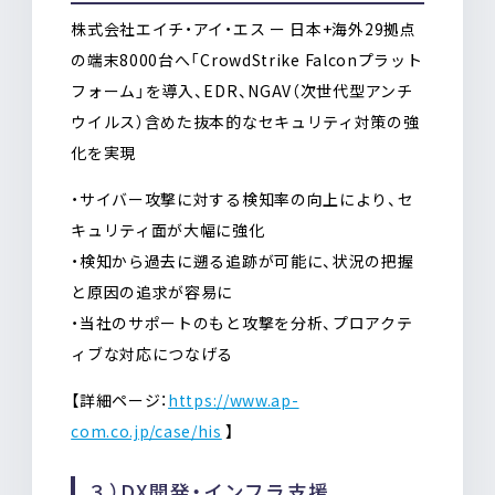
株式会社エイチ・アイ・エス ー 日本+海外29拠点
の端末8000台へ「CrowdStrike Falconプラット
フォーム」を導入、EDR、NGAV（次世代型アンチ
ウイルス）含めた抜本的なセキュリティ対策の強
化を実現
・サイバー攻撃に対する検知率の向上により、セ
キュリティ面が大幅に強化
・検知から過去に遡る追跡が可能に、状況の把握
と原因の追求が容易に
・当社のサポートのもと攻撃を分析、プロアクテ
ィブな対応につなげる
【詳細ページ：
https://www.ap-
com.co.jp/case/his
】
３）DX開発・インフラ支援