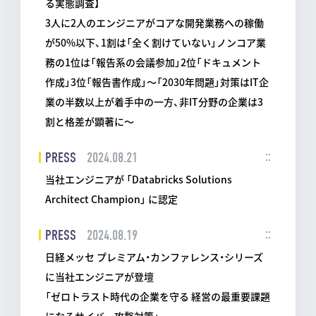
る実態調査】
3人に2人のエンジニアがコアな開発業務への稼働
が50%以下、1割は「全く割けていない」ノンコア業
務の1位は「報告系の会議参加」2位「ドキュメント
作成」3位「報告書作成」〜「2030年問題」対策はIT企
業の半数以上が着手中の一方、非IT分野の企業は3
割と格差が顕著に〜
PRESS
2024.08.21
当社エンジニアが 「Databricks Solutions
Architect Champion」 に認定
PRESS
2024.08.19
日経メッセ プレミアム・カンファレンス・シリーズ
に当社エンジニアが登壇
「ゼロトラスト時代の企業を守る 経営の最重要課題
になるサイバー攻撃対策」